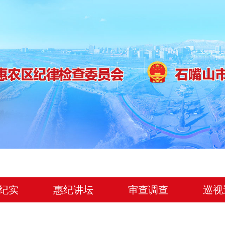
纪实
惠纪讲坛
审查调查
巡视