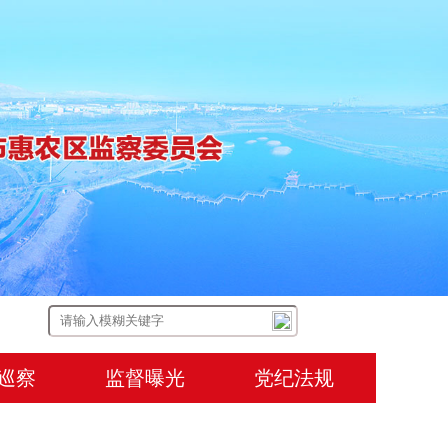
巡察
监督曝光
党纪法规